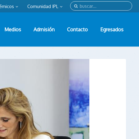
émicos
Comunidad IPL
Medios
Admisión
Contacto
Egresados