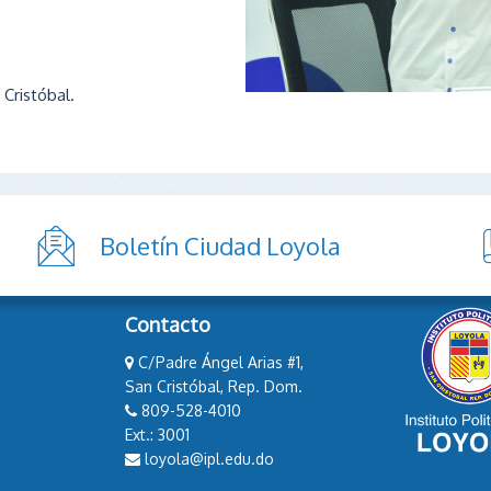
 Cristóbal.
Boletín Ciudad Loyola
Contacto
C/Padre Ángel Arias #1,
San Cristóbal, Rep. Dom.
809-528-4010
Ext.: 3001
loyola@ipl.edu.do