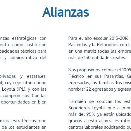
Alianzas
ianzas estratégicas con
Para el año escolar 2015-2016
ento como institución
Pasantías y la Relaciones con l
apacidades técnicas para
en una matriz todas las empres
 y administrativa del
más de 150 entidades reales.
Nos propusimos colocar el 100%
rivadas y estatales,
Técnico, en sus Pasantías. G
l, cuya ejecutoria tiene
egresadas, las familias, los mi
 Loyola (IPL), y con las
nombrar 22 egresados y egresa
as compromisos. Con las
También se colocan los estu
n oportunidades en bien
Superiores Loyola, que al mo
más del 95% ya están ubicados
anzas estratégicas que
gracias a esta alianza estraté
 de los estudiantes en
centros laborales solicitando q